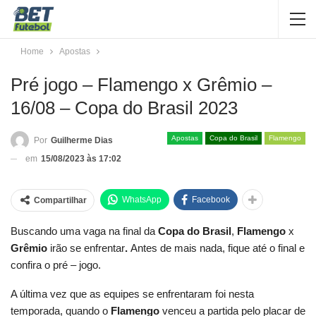
Home
Apostas
Pré jogo – Flamengo x Grêmio –
16/08 – Copa do Brasil 2023
Apostas
Copa do Brasil
Flamengo
Por
Guilherme Dias
em
15/08/2023 às 17:02
WhatsApp
Facebook
Compartilhar
Buscando uma vaga na final da
Copa do Brasil
,
Flamengo
x
Grêmio
irão se enfrentar
.
Antes de mais nada, fique até o final e
confira o pré – jogo.
A última vez que as equipes se enfrentaram foi nesta
temporada, quando o
Flamengo
venceu a partida pelo placar de