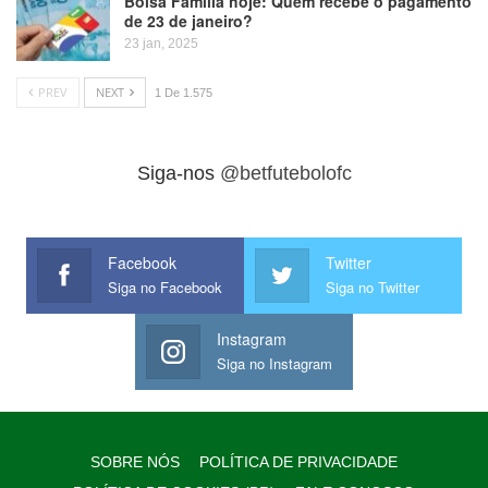
Bolsa Família hoje: Quem recebe o pagamento
de 23 de janeiro?
23 jan, 2025
PREV
NEXT
1 De 1.575
Siga-nos
@betfutebolofc
Facebook
Twitter
Siga no Facebook
Siga no Twitter
Instagram
Siga no Instagram
SOBRE NÓS
POLÍTICA DE PRIVACIDADE