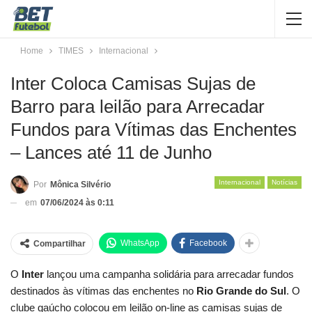
Home
TIMES
Internacional
Inter Coloca Camisas Sujas de
Barro para leilão para Arrecadar
Fundos para Vítimas das Enchentes
– Lances até 11 de Junho
Internacional
Notícias
Por
Mônica Silvério
em
07/06/2024 às 0:11
WhatsApp
Facebook
Compartilhar
O
Inter
lançou uma campanha solidária para arrecadar fundos
destinados às vítimas das enchentes no
Rio Grande do Sul
. O
clube gaúcho colocou em leilão on-line as camisas sujas de