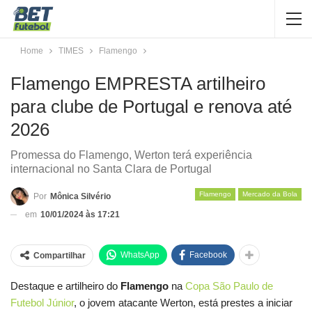
Home
TIMES
Flamengo
Flamengo EMPRESTA artilheiro
para clube de Portugal e renova até
2026
Promessa do Flamengo, Werton terá experiência
internacional no Santa Clara de Portugal
Flamengo
Mercado da Bola
Por
Mônica Silvério
em
10/01/2024 às 17:21
WhatsApp
Facebook
Compartilhar
Destaque e artilheiro do
Flamengo
na
Copa São Paulo de
Futebol Júnior
, o jovem atacante Werton, está prestes a iniciar