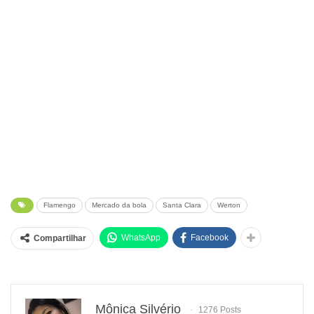
Flamengo
Mercado da bola
Santa Clara
Werton
WhatsApp
Facebook
Compartilhar
Mônica Silvério
1276 Posts