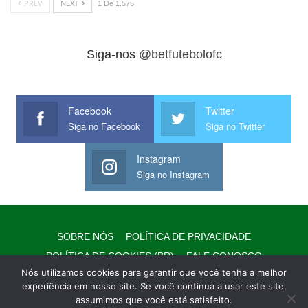
PREV
NEXT
1 De 1.575
Siga-nos
@betfutebolofc
Facebook
Twitter
Siga no Facebook
Siga no Twitter
Instagram
Siga no Instagram
SOBRE NÓS
POLÍTICA DE PRIVACIDADE
POLÍTICA DE COOKIES (BR)
FALE CONOSCO
Nós utilizamos cookies para garantir que você tenha a melhor
EQUIPE/EXPEDIENTE
AVISO LEGAL
WHATSAPP
experiência em nosso site. Se você continua a usar este site,
assumimos que você está satisfeito.