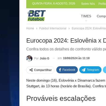
QUINTA-FEIRA, 6 AGOSTO, 2026
Sobre Nós
Polít
TIMES
Compe
Home
Futebol Internacional
Eurocopa 2024: Eslovênia
Eurocopa 2024: Eslovênia x 
Confira todos os detalhes do confronto válido 
em
16/06/2024 às 11:18
Por
João G
Facebook
Telegram
Compartilhar
Neste domingo (16), Eslovénia x Dinamarca fazem 
Stuttgart, às 13 horas (horário de Brasília). Confi
Prováveis escalações