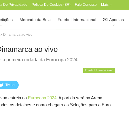
ica De Privacidade
Política De Cookies (BR)
Fale Conosco
Mais
tições
Mercado da Bola
Futebol Internacional
Apostas
 x Dinamarca ao vivo
Dinamarca ao vivo
pela primeira rodada da Eurocopa 2024
Futebol Internacional
Twitter
sua estreia na
Eurocopa 2024
. A partida será na Arena
ra todos os detalhes e como chegam as Seleções para a Euro.