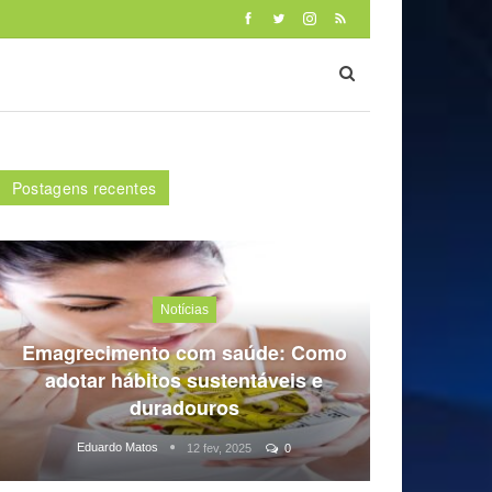
Postagens recentes
Notícias
Emagrecimento com saúde: Como
adotar hábitos sustentáveis e
duradouros
Eduardo Matos
12 fev, 2025
0