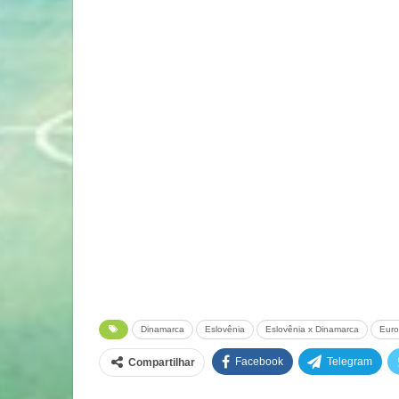
Dinamarca
Eslovênia
Eslovênia x Dinamarca
Euro
Facebook
Telegram
Compartilhar