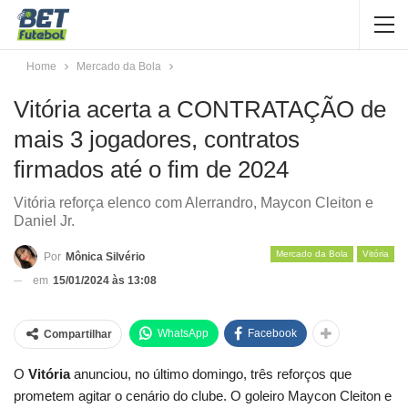
Home
Mercado da Bola
Vitória acerta a CONTRATAÇÃO de
mais 3 jogadores, contratos
firmados até o fim de 2024
Vitória reforça elenco com Alerrandro, Maycon Cleiton e
Daniel Jr.
Mercado da Bola
Vitória
Por
Mônica Silvério
em
15/01/2024 às 13:08
WhatsApp
Facebook
Compartilhar
O
Vitória
anunciou, no último domingo, três reforços que
prometem agitar o cenário do clube. O goleiro Maycon Cleiton e