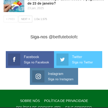
de 23 de janeiro?
23 jan, 2025
PREV
NEXT
1 De 1.575
Siga-nos
@betfutebolofc
Facebook
Twitter
Siga no Facebook
Siga no Twitter
Instagram
Siga no Instagram
SOBRE NÓS
POLÍTICA DE PRIVACIDADE
POLÍTICA DE COOKIES (BR)
FALE CONOSCO