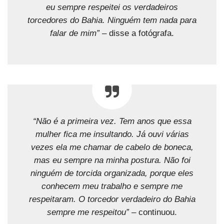
eu sempre respeitei os verdadeiros
torcedores do Bahia. Ninguém tem nada para
falar de mim”
– disse a fotógrafa.
“Não é a primeira vez. Tem anos que essa
mulher fica me insultando. Já ouvi várias
vezes ela me chamar de cabelo de boneca,
mas eu sempre na minha postura. Não foi
ninguém de torcida organizada, porque eles
conhecem meu trabalho e sempre me
respeitaram. O torcedor verdadeiro do Bahia
sempre me respeitou”
– continuou.