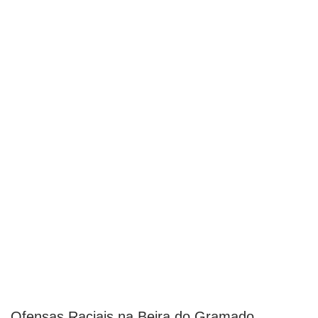
Ofensas Raciais na Beira do Gramado