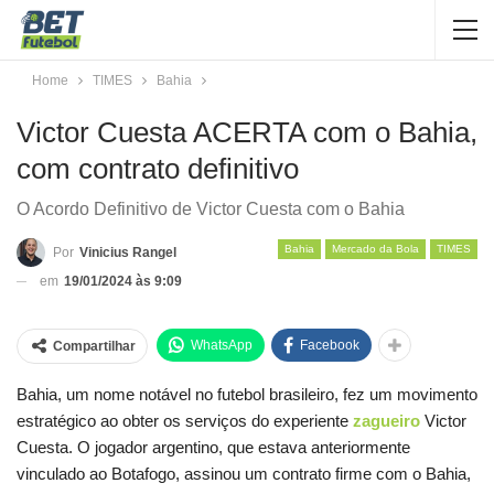
Home
TIMES
Bahia
Victor Cuesta ACERTA com o Bahia,
com contrato definitivo
O Acordo Definitivo de Victor Cuesta com o Bahia
Bahia
Mercado da Bola
TIMES
Por
Vinicius Rangel
em
19/01/2024 às 9:09
WhatsApp
Facebook
Compartilhar
Bahia, um nome notável no futebol brasileiro, fez um movimento
estratégico ao obter os serviços do experiente
zagueiro
Victor
Cuesta. O jogador argentino, que estava anteriormente
vinculado ao Botafogo, assinou um contrato firme com o Bahia,