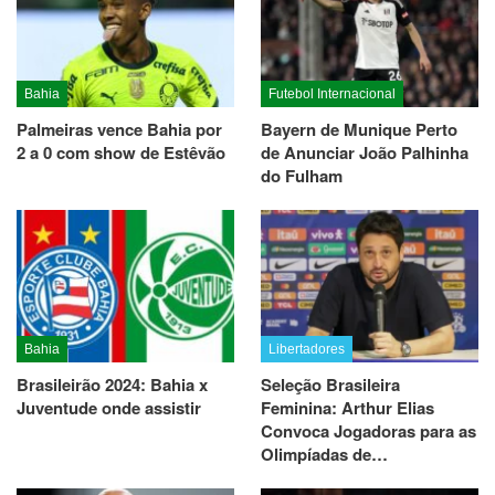
Bahia
Futebol Internacional
Palmeiras vence Bahia por
Bayern de Munique Perto
2 a 0 com show de Estêvão
de Anunciar João Palhinha
do Fulham
Bahia
Libertadores
Brasileirão 2024: Bahia x
Seleção Brasileira
Juventude onde assistir
Feminina: Arthur Elias
Convoca Jogadoras para as
Olimpíadas de…