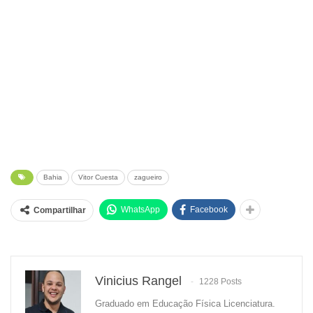
Bahia
Vitor Cuesta
zagueiro
WhatsApp
Facebook
Compartilhar
Vinicius Rangel
1228 Posts
Graduado em Educação Física Licenciatura.