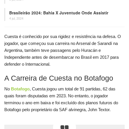
Brasileirão 2024: Bahia X Juventude Onde Assistir
4 jul, 2024
Cuesta é conhecido por sua rigidez e resistência na defesa. O
jogador, que começou sua carreira no Arsenal de Sarandí na
Argentina, também teve passagens pelo Huracán e
Independiente antes de desembarcar no Brasil em 2017 para
defender o Internacional.
A Carreira de Cuesta no Botafogo
No
Botafogo
, Cuesta jogou um total de 91 partidas, 62 das
quais foram disputadas em 2023. No entanto, o jogador
terminou o ano em baixa e foi excluído dos planos futuros do
Botafogo pelo proprietário da SAF alvinegra, John Textor.