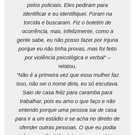
pelos policiais. Eles pediram para
identificar e eu identifiquei. Foram na
torcida e buscaram. Fiz o boletim de
ocorrência, mas, infelizmente, como a
gente sabe, eu não posso fazer por injuria
porque eu não tinha provas, mas foi feito
por violência psicológica e verbal”
–
relatou.
“Não é a primeira vez que essa mulher faz
isso, não sei o nome dela, eu só escutava.
Saio de casa feliz para caramba para
trabalhar, pois eu amo o que faço e não
entendo porque uma pessoa sai de casa
para ir a um estádio e se acha no direito de
ofender outras pessoas. O que eu podia