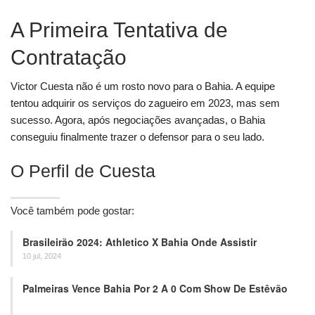
A Primeira Tentativa de
Contratação
Victor Cuesta não é um rosto novo para o Bahia. A equipe
tentou adquirir os serviços do zagueiro em 2023, mas sem
sucesso. Agora, após negociações avançadas, o Bahia
conseguiu finalmente trazer o defensor para o seu lado.
O Perfil de Cuesta
Você também pode gostar:
Brasileirão 2024: Athletico X Bahia Onde Assistir
10 jul, 2024
Palmeiras Vence Bahia Por 2 A 0 Com Show De Estêvão