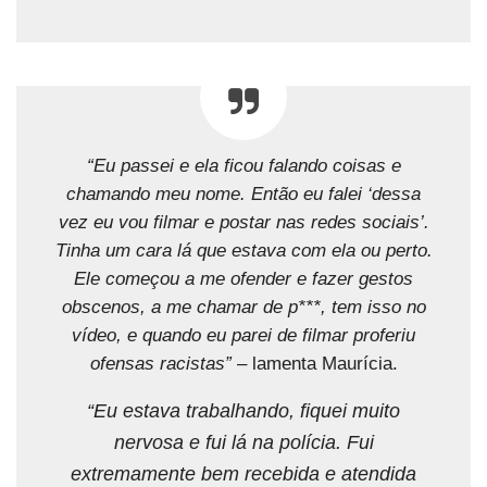
“Eu passei e ela ficou falando coisas e
chamando meu nome. Então eu falei ‘dessa
vez eu vou filmar e postar nas redes sociais’.
Tinha um cara lá que estava com ela ou perto.
Ele começou a me ofender e fazer gestos
obscenos, a me chamar de p***, tem isso no
vídeo, e quando eu parei de filmar proferiu
ofensas racistas”
– lamenta Maurícia.
“Eu estava trabalhando, fiquei muito
nervosa e fui lá na polícia. Fui
extremamente bem recebida e atendida