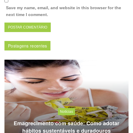
Save my name, email, and website in this browser for the
next time I comment.
Postagens recentes
Notícias
Emagrecimento com saúde: Como adotar
hábitos sustentáveis e duradouros