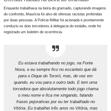
Enquanto trabalhava na beira do gramado, capturando imagens
do confronto, Maurícia foi alvo de ofensas racistas proferidas
por duas pessoas. A Polícia Militar foi acionada e prontamente
conduziu os dois torcedores à delegacia do estádio, onde foi
registrado um boletim de ocorrência.
Eu estava trabalhando no jogo, na Fonte
Nova, e eu sempre fico no escanteio que dá
para o Dique do Tororó, mas, de vez em
quando, eu vou para o outro lado. E tem uma
torcedora que absolutamente todo jogo chama
o meu nome e fica me xingando, falando
frases pejorativas por eu ter trabalhado no
Vitória. Eu trabalhei três anos no Vitória, mas