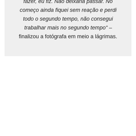
fazer, eu fiz. Não deixaria passar. No
começo ainda fiquei sem reação e perdi
todo o segundo tempo, não consegui
trabalhar mais no segundo tempo”
–
finalizou a fotógrafa em meio a lágrimas.