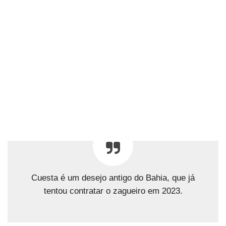
Cuesta é um desejo antigo do Bahia, que já
tentou contratar o zagueiro em 2023.