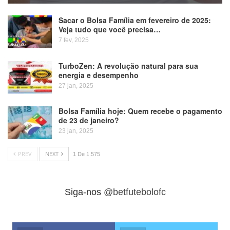
Sacar o Bolsa Família em fevereiro de 2025:
Veja tudo que você precisa…
7 fev, 2025
TurboZen: A revolução natural para sua
energia e desempenho
27 jan, 2025
Bolsa Família hoje: Quem recebe o pagamento
de 23 de janeiro?
23 jan, 2025
PREV
NEXT
1 De 1.575
Siga-nos
@betfutebolofc