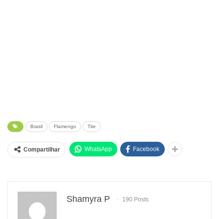
Brasil
Flamengo
Tite
WhatsApp
Facebook
Compartilhar
Shamyra P
190 Posts