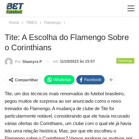
Home
TIMES
Flamengo
Tite: A Escolha do Flamengo Sobre
o Corinthians
Flamengo
em
11/10/2023 às 15:57
Por
Shamyra P
WhatsApp
Facebook
Compartilhar
Tite, um dos técnicos mais renomados do futebol brasileiro,
pegou muitos de surpresa ao ser anunciado como o novo
treinador do Flamengo. A mudança de clube de Tite foi
particularmente notável, considerando que ele havia recusado
várias ofertas do Corinthians, um clube com o qual ele já havia
tido uma relação histórica. Mas, por que ele escolheu o
Flamengo sobre o Corinthians? Vamos explorar os motivos por