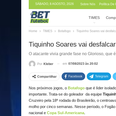
SÁBADO, 8 AGOSTO, 2026
Sobre Nós
Política De
TIMES
Compe
Home
TIMES
Botafogo
Tiquinho Soares vai desfalc
Tiquinho Soares vai desfalca
O atacante vivia grande fase no Glorioso, que é 
em
07/08/2023 às 20:02
Por
Kleber
Facebook
Telegram
Compartilhar
Nos próximos jogos, o
Botafogo
que é líder isola
importante. Trata-se do goleador da equipe
Tiquin
Cruzeiro pela 18ª rodada do Brasileirão, o centroav
molho por cinco semanas. Nesse período, o Fogão v
nacional e
Copa Sul-Americana
.