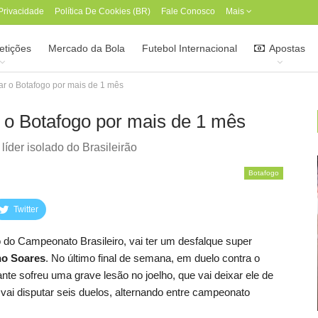
 Privacidade
Política De Cookies (BR)
Fale Conosco
Mais
tições
Mercado da Bola
Futebol Internacional
Apostas
ar o Botafogo por mais de 1 mês
r o Botafogo por mais de 1 mês
líder isolado do Brasileirão
Botafogo
Twitter
do do Campeonato Brasileiro, vai ter um desfalque super
ho Soares
. No último final de semana, em duelo contra o
ante sofreu uma grave lesão no joelho, que vai deixar ele de
ai disputar seis duelos, alternando entre campeonato