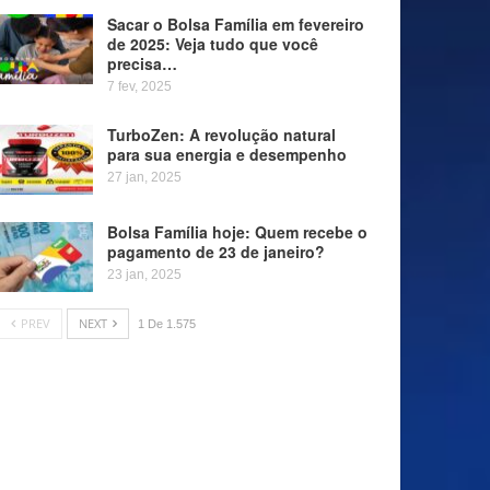
Sacar o Bolsa Família em fevereiro
de 2025: Veja tudo que você
precisa…
7 fev, 2025
TurboZen: A revolução natural
para sua energia e desempenho
27 jan, 2025
Bolsa Família hoje: Quem recebe o
pagamento de 23 de janeiro?
23 jan, 2025
PREV
NEXT
1 De 1.575