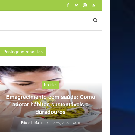
Postagens recentes
Notícias
Emagrecimento com saúde: Como
adotar hábitos sustentáveis e
duradouros
Eduardo Matos
12 fev, 2025
0