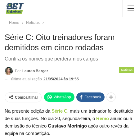
Home
Notícias
Série C: Oito treinadores foram
demitidos em cinco rodadas
Confira os nomes que perderam os cargos
Notícias
Por
Lauren Berger
última atualização
21/05/2024 às 19:55
WhatsApp
Facebook
Compartilhar
Na presente edição da
Série C
, mais um treinador foi destituído
de suas funções. No dia 20, segunda-feira, o
Remo
anunciou a
demissão do técnico
Gustavo
Morínigo
após outro revés da
equipe na competição.