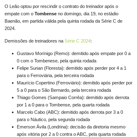
O Leão optou por rescindir o contrato do treinador após o
empate com o
Tombense
no domingo, dia 19, no estádio
Baenão, em partida válida pela quinta rodada da Série C de
2024.
Demissões de treinadores na
Série C 2024
:
Gustavo Morínigo (Remo): demitido após empate por 0 a
0 com o Tombenese, pela quinta rodada
Felipe Surian (Floresta): demitido após perder por 4 a 1
para o Ferroviária, pela terceira rodada
Maurício Copertino (Ferroviário): demitido após perder por
5 a 0 para o São Bernardo, pela terceira rodada
Thiago Gomes (Sampaio Corrêa): demitido após derrota
por 1 a 0 para o Tombense, pela quarta rodada
Marcelo Cabo (ABC): demitido após derrota por 3 a 0
para o Náutico, pela segunda rodada
Emerson Ávila (Londrina): decisão da diretoria mesmo
após vitória por 2 a 0 contra o ABC, pela quarta rodada