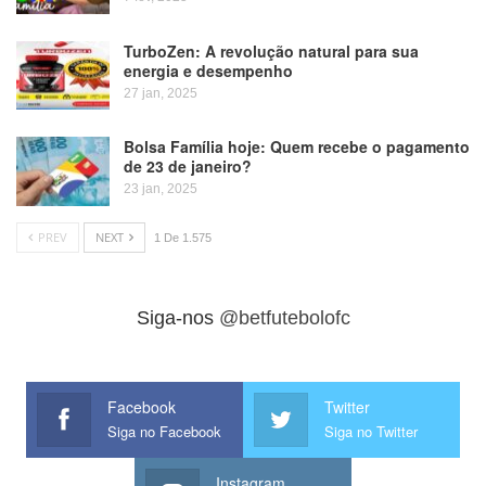
TurboZen: A revolução natural para sua
energia e desempenho
27 jan, 2025
Bolsa Família hoje: Quem recebe o pagamento
de 23 de janeiro?
23 jan, 2025
PREV
NEXT
1 De 1.575
Siga-nos
@betfutebolofc
Facebook
Twitter
Siga no Facebook
Siga no Twitter
Instagram