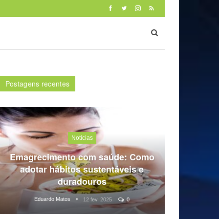
Postagens recentes
Notícias
Emagrecimento com saúde: Como
adotar hábitos sustentáveis e
duradouros
Eduardo Matos
12 fev, 2025
0