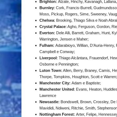
Brighton:
Alzate, Hinchy, Kavanagh, Lallana, 
Burnley
: Cork, Francis-Burrell, Gudmundsson,
Moss, Pickup, Rogers, Sime, Sweeney, Vaug
Chelsea
: Brooking, Thiago Silva e Noah Abr
Crystal Palace
: Agho, Ferguson, Gordon, Ri
Everton:
Dele Alli, Barrett, Graham, Hunt, K
Warrington, Jensen e Maher;
Fulham:
Adarabioyo, Willian, D’Auria-Henry, 
Campbell e Conway;
Liverpool
: Thiago Alcântara, Frauendorf, Hew
Osborne e Pennington;
Luton Town
: Allen, Berry, Braney, Camis,
Thorpe, Tompkins, Houghton, Scott e Warren;
Manchester City:
Adam e Baptiste;
Manchester United
: Evans, Heaton, Huddlest
Lawrence
Newcastle:
Bondswell, Brown, Crossley, De B
Mavididi, Ndiweni, Ritchie, Smith, Stephenson
Nottingham Forest:
Arter, Felipe, Hennesse