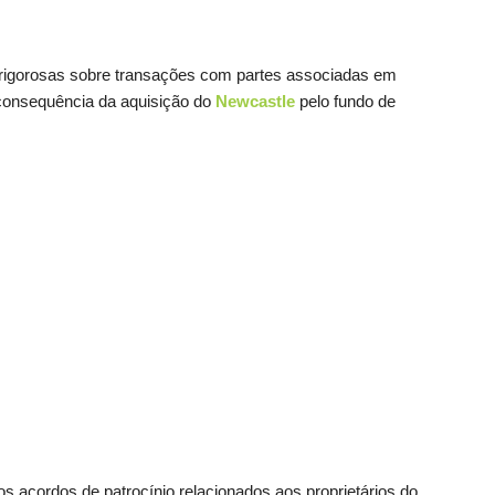
 rigorosas sobre transações com partes associadas em
consequência da aquisição do
Newcastle
pelo fundo de
os acordos de patrocínio relacionados aos proprietários do