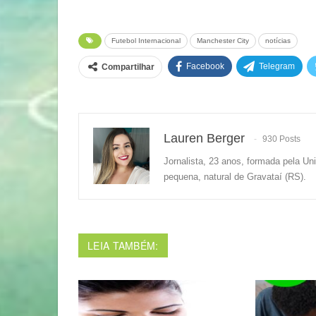
Futebol Internacional
Manchester City
notícias
Facebook
Telegram
Compartilhar
Lauren Berger
930 Posts
Jornalista, 23 anos, formada pela Un
pequena, natural de Gravataí (RS).
LEIA TAMBÉM: