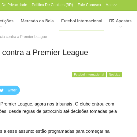
ca De Privacidade
Política De Cookies (BR)
Fale Conosco
Mais
tições
Mercado da Bola
Futebol Internacional
Apostas
cia contra a Premier League
 contra a Premier League
Futebol Internacional
Notícias
Twitter
Premier League, agora nos tribunais. O clube entrou com
es, desde regras de patrocínio até decisões tomadas pela
as a esse assunto estão programadas para começar na