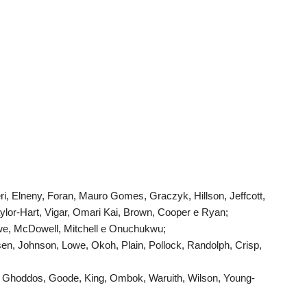
eri, Elneny, Foran, Mauro Gomes, Graczyk, Hillson, Jeffcott,
ylor-Hart, Vigar, Omari Kai, Brown, Cooper e Ryan;
Rowe, McDowell, Mitchell e Onuchukwu;
en, Johnson, Lowe, Okoh, Plain, Pollock, Randolph, Crisp,
r, Ghoddos, Goode, King, Ombok, Waruith, Wilson, Young-