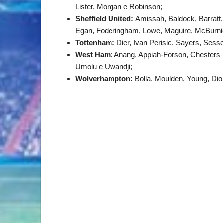
Lister, Morgan e Robinson;
Sheffield United:
Amissah, Baldock, Barratt
Egan, Foderingham, Lowe, Maguire, McBurnie,
Tottenham:
Dier, Ivan Perisic, Sayers, Ses
West Ham
: Anang, Appiah-Forson, Chesters 
Umolu e Uwandji;
Wolverhampton:
Bolla, Moulden, Young, Di