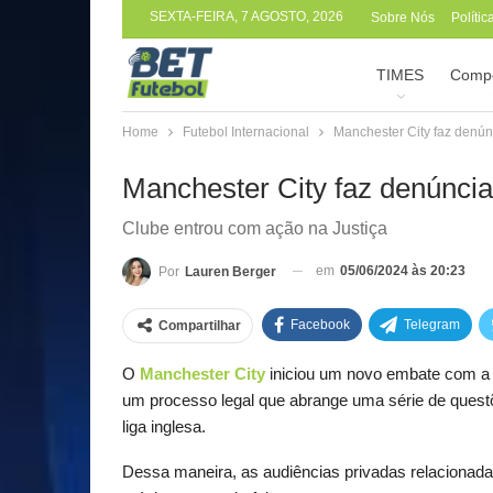
SEXTA-FEIRA, 7 AGOSTO, 2026
Sobre Nós
Políti
TIMES
Compe
Home
Futebol Internacional
Manchester City faz denún
Manchester City faz denúncia
Clube entrou com ação na Justiça
em
05/06/2024 às 20:23
Por
Lauren Berger
Facebook
Telegram
Compartilhar
O
Manchester City
iniciou um novo embate com a 
um processo legal que abrange uma série de questõ
liga inglesa.
Dessa maneira, as audiências privadas relacionad