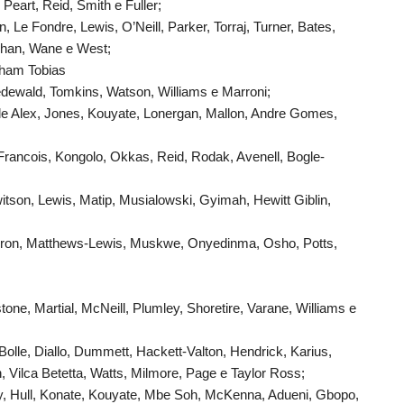
Peart, Reid, Smith e Fuller;
 Le Fondre, Lewis, O’Neill, Parker, Torraj, Turner, Bates,
han, Wane e West;
aham Tobias
edewald, Tomkins, Watson, Williams e Marroni;
yle Alex, Jones, Kouyate, Lonergan, Mallon, Andre Gomes,
Francois, Kongolo, Okkas, Reid, Rodak, Avenell, Bogle-
itson, Lewis, Matip, Musialowski, Gyimah, Hewitt Giblin,
 Heron, Matthews-Lewis, Muskwe, Onyedinma, Osho, Potts,
one, Martial, McNeill, Plumley, Shoretire, Varane, Williams e
olle, Diallo, Dummett, Hackett-Valton, Hendrick, Karius,
, Vilca Betetta, Watts, Milmore, Page e Taylor Ross;
y, Hull, Konate, Kouyate, Mbe Soh, McKenna, Adueni, Gbopo,