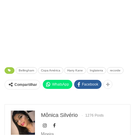
Bellingham
Copa América
Harry Kane
Inglaterra
recorde
WhatsApp
Facebook
Compartilhar
Mônica Silvério
1276 Posts
Mineira