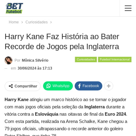
Home
Curiosidades
Harry Kane Faz História ao Bater
Recorde de Jogos pela Inglaterra
Curiosidades
Futebol Internacional
Por
Mônica Silvério
em
30/06/2024 às 17:13
WhatsApp
Facebook
Compartilhar
Harry Kane
atingiu um marco histórico ao se tornar o jogador
com mais jogos oficiais pela seleção da
Inglaterra
durante a
vitória contra a
Eslováquia
nas oitavas de final da
Euro 2024
.
Com esta partida, realizada na Arena Schalke, Kane chegou a
79 jogos oficiais, ultrapassando o recorde anterior do goleiro
Peter Shilton, que tinha 78.