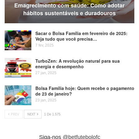
Emagrecimento com saúde: Como adotar
hábitos sustentáveis e duradouros
Sacar o Bolsa Família em fevereiro de 2025:
Veja tudo que você precisa…
7 fev, 2025
TurboZen: A revolução natural para sua
energia e desempenho
27 jan, 2025
Bolsa Família hoje: Quem recebe o pagamento
de 23 de janeiro?
23 jan, 2025
PREV
NEXT
1 De 1.575
Siga-nos
@betfutebolofc