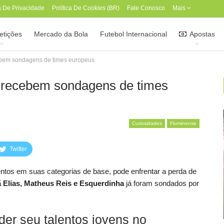
ca De Privacidade
Política De Cookies (BR)
Fale Conosco
Mais
tições
Mercado da Bola
Futebol Internacional
Apostas
ebem sondagens de times europeus
 recebem sondagens de times
Curiosidades
Fluminense
Twitter
lentos em suas categorias de base, pode enfrentar a perda de
 Elias, Matheus Reis e Esquerdinha
já foram sondados por
er seu talentos jovens no