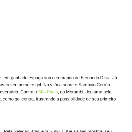
 e tem ganhado espaço sob o comando de Fernando Diniz. Já
usca seu primeiro gol. Na vitória sobre o Sampaio Corrêa-
adversário. Contra o
São Paulo
, no Morumbi, deu uma bela
 como gol contra, frustrando a possibilidade de seu primeiro
Pela Seleção Brasileira Sub-17, Kauã Elias mostrou seu