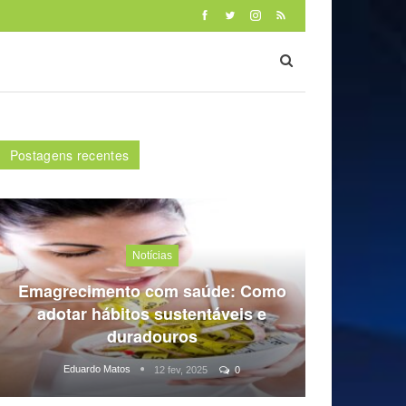
Postagens recentes
Notícias
Emagrecimento com saúde: Como
adotar hábitos sustentáveis e
duradouros
Eduardo Matos
12 fev, 2025
0