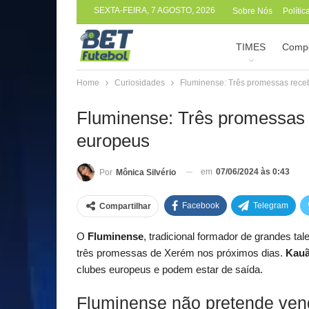
SEXTA-FEIRA, 7 AGOSTO, 2026
Sobre Nós
Políti
TIMES
Compe
Home
Curiosidades
Fluminense: Três promessas rec
Fluminense: Três promessas
europeus
em
07/06/2024 às 0:43
Por
Mônica Silvério
Facebook
Telegram
Compartilhar
O
Fluminense
, tradicional formador de grandes ta
três promessas de Xerém nos próximos dias.
Kauã
clubes europeus e podem estar de saída.
Fluminense não pretende vend