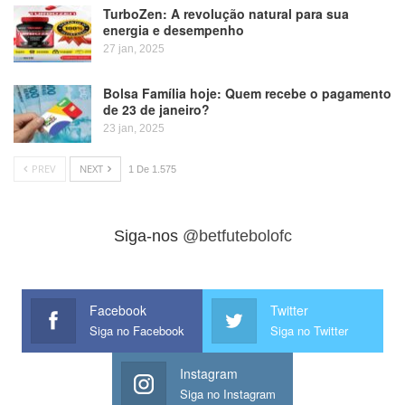
TurboZen: A revolução natural para sua
energia e desempenho
27 jan, 2025
Bolsa Família hoje: Quem recebe o pagamento
de 23 de janeiro?
23 jan, 2025
PREV
NEXT
1 De 1.575
Siga-nos
@betfutebolofc
Facebook
Twitter
Siga no Facebook
Siga no Twitter
Instagram
Siga no Instagram