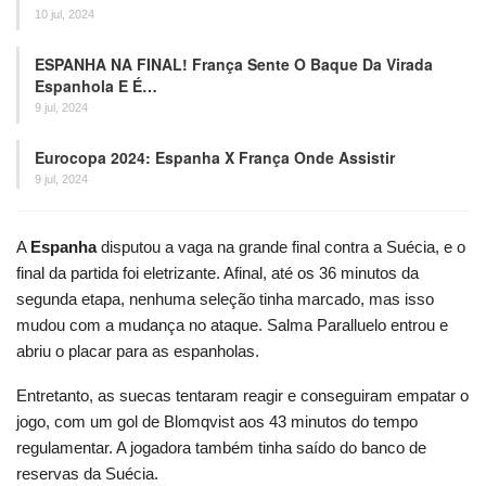
10 jul, 2024
ESPANHA NA FINAL! França Sente O Baque Da Virada
Espanhola E É…
9 jul, 2024
Eurocopa 2024: Espanha X França Onde Assistir
9 jul, 2024
A
Espanha
disputou a vaga na grande final contra a Suécia, e o
final da partida foi eletrizante. Afinal, até os 36 minutos da
segunda etapa, nenhuma seleção tinha marcado, mas isso
mudou com a mudança no ataque. Salma Paralluelo entrou e
abriu o placar para as espanholas.
Entretanto, as suecas tentaram reagir e conseguiram empatar o
jogo, com um gol de Blomqvist aos 43 minutos do tempo
regulamentar. A jogadora também tinha saído do banco de
reservas da Suécia.