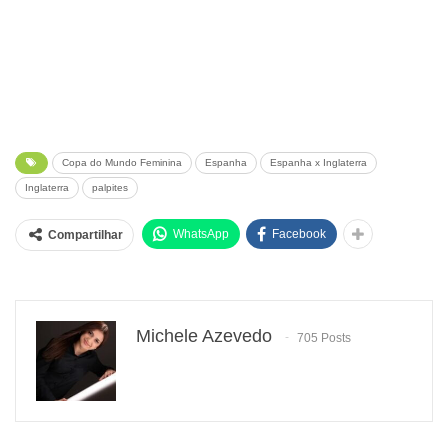
Copa do Mundo Feminina
Espanha
Espanha x Inglaterra
Inglaterra
palpites
WhatsApp
Facebook
Compartilhar
Michele Azevedo
705 Posts