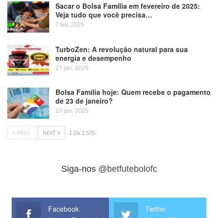
Sacar o Bolsa Família em fevereiro de 2025:
Veja tudo que você precisa…
7 fev, 2025
TurboZen: A revolução natural para sua
energia e desempenho
27 jan, 2025
Bolsa Família hoje: Quem recebe o pagamento
de 23 de janeiro?
23 jan, 2025
PREV
NEXT
1 De 1.575
Siga-nos
@betfutebolofc
Facebook
Twitter