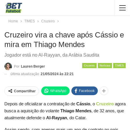
Home
TIMES
Cruzeiro
Cruzeiro vira a chave após Cássio e
mira em Thiago Mendes
Jogador está no Al-Rayyan, da Arábia Saudita
Cruzeiro
Notícias
TIMES
Por
Lauren Berger
última atualização
21/05/2024 às 22:21
WhatsApp
Facebook
Compartilhar
Depois de oficializar a contratação de
Cássio
, o
Cruzeiro
agora
busca a aquisição do volante
Thiago Mendes
, de 32 anos, que
atualmente defende o
Al-Rayyan
, do Catar.
Assim sendo, com apenas mais um ano de contrato no país