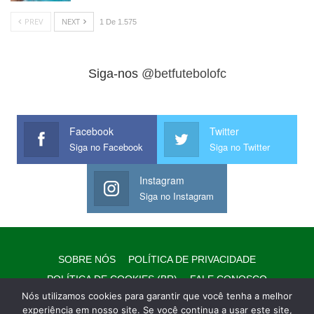
PREV
NEXT
1 De 1.575
Siga-nos
@betfutebolofc
Facebook
Twitter
Siga no Facebook
Siga no Twitter
Instagram
Siga no Instagram
SOBRE NÓS
POLÍTICA DE PRIVACIDADE
POLÍTICA DE COOKIES (BR)
FALE CONOSCO
Nós utilizamos cookies para garantir que você tenha a melhor
EQUIPE/EXPEDIENTE
AVISO LEGAL
WHATSAPP
experiência em nosso site. Se você continua a usar este site,