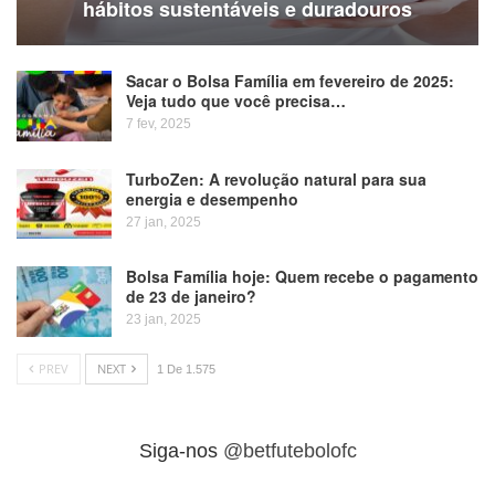
hábitos sustentáveis e duradouros
Sacar o Bolsa Família em fevereiro de 2025:
Veja tudo que você precisa…
7 fev, 2025
TurboZen: A revolução natural para sua
energia e desempenho
27 jan, 2025
Bolsa Família hoje: Quem recebe o pagamento
de 23 de janeiro?
23 jan, 2025
PREV
NEXT
1 De 1.575
Siga-nos
@betfutebolofc