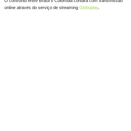
O confronto entre Brasil x Colômbia contará com transmissão
online através do serviço de streaming
Globoplay
.