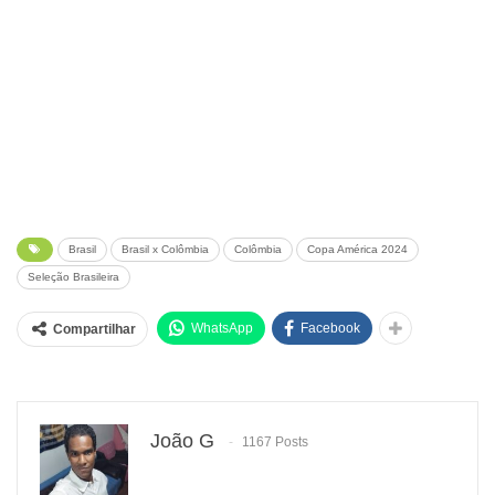
Brasil
Brasil x Colômbia
Colômbia
Copa América 2024
Seleção Brasileira
WhatsApp
Facebook
Compartilhar
João G
1167 Posts