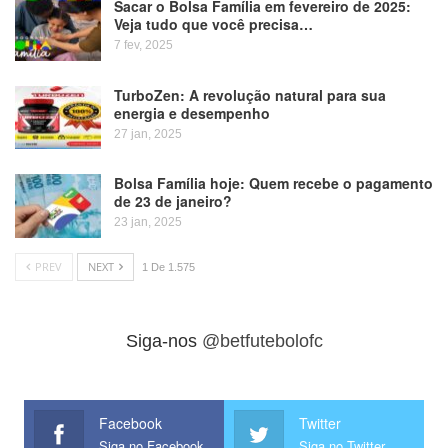
Sacar o Bolsa Família em fevereiro de 2025:
Veja tudo que você precisa…
7 fev, 2025
TurboZen: A revolução natural para sua
energia e desempenho
27 jan, 2025
Bolsa Família hoje: Quem recebe o pagamento
de 23 de janeiro?
23 jan, 2025
PREV
NEXT
1 De 1.575
Siga-nos
@betfutebolofc
Facebook
Twitter
Siga no Facebook
Siga no Twitter