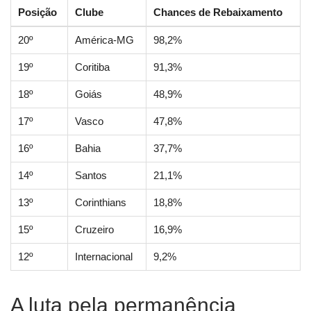
Posição
Clube
Chances de Rebaixamento
20º
América-MG
98,2%
19º
Coritiba
91,3%
18º
Goiás
48,9%
17º
Vasco
47,8%
16º
Bahia
37,7%
14º
Santos
21,1%
13º
Corinthians
18,8%
15º
Cruzeiro
16,9%
12º
Internacional
9,2%
A luta pela permanência