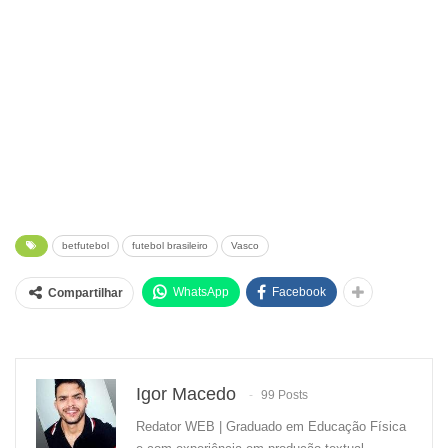
betfutebol
futebol brasileiro
Vasco
WhatsApp
Facebook
Compartilhar
Igor Macedo
99 Posts
Redator WEB | Graduado em Educação Física