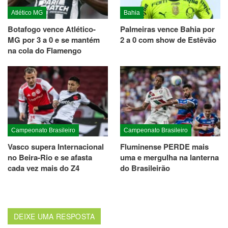
Atlético MG
Bahia
Botafogo vence Atlético-
Palmeiras vence Bahia por
MG por 3 a 0 e se mantém
2 a 0 com show de Estêvão
na cola do Flamengo
Campeonato Brasileiro
Campeonato Brasileiro
Vasco supera Internacional
Fluminense PERDE mais
no Beira-Rio e se afasta
uma e mergulha na lanterna
cada vez mais do Z4
do Brasileirão
DEIXE UMA RESPOSTA