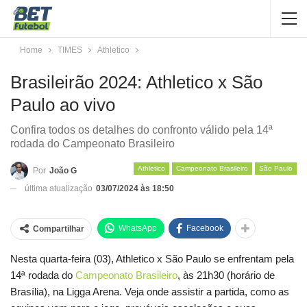
Home
TIMES
Athletico
Brasileirão 2024: Athletico x São
Paulo ao vivo
Confira todos os detalhes do confronto válido pela 14ª
rodada do Campeonato Brasileiro
Athletico
Campeonato Brasileiro
São Paulo
Por
João G
última atualização
03/07/2024 às 18:50
WhatsApp
Facebook
Compartilhar
Nesta quarta-feira (03), Athletico x São Paulo se enfrentam pela
14ª rodada do
Campeonato Brasileiro
, às 21h30 (horário de
Brasília), na Ligga Arena. Veja onde assistir a partida, como as