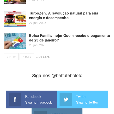
7 fev, 2025
TurboZen: A revolução natural para sua
energia e desempenho
27 jan, 2025
Bolsa Família hoje: Quem recebe o pagamento
de 23 de janeiro?
23 jan, 2025
PREV
NEXT
1 De 1.575
Siga-nos
@betfutebolofc
Facebook
Twitter
Siga no Facebook
Siga no Twitter