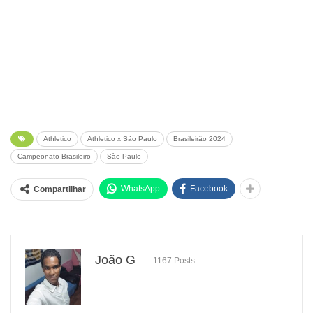
Athletico
Athletico x São Paulo
Brasileirão 2024
Campeonato Brasileiro
São Paulo
WhatsApp
Facebook
Compartilhar
João G
1167 Posts