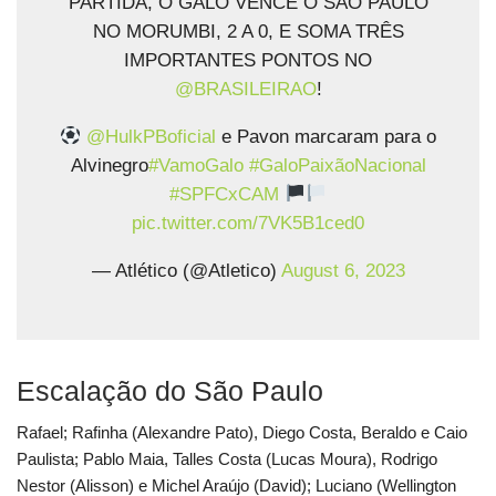
PARTIDA, O GALO VENCE O SÃO PAULO
NO MORUMBI, 2 A 0, E SOMA TRÊS
IMPORTANTES PONTOS NO
@BRASILEIRAO
!
@HulkPBoficial
e Pavon marcaram para o
Alvinegro
#VamoGalo
#GaloPaixãoNacional
#SPFCxCAM
pic.twitter.com/7VK5B1ced0
— Atlético (@Atletico)
August 6, 2023
Escalação do São Paulo
Rafael; Rafinha (Alexandre Pato), Diego Costa, Beraldo e Caio
Paulista; Pablo Maia, Talles Costa (Lucas Moura), Rodrigo
Nestor (Alisson) e Michel Araújo (David); Luciano (Wellington