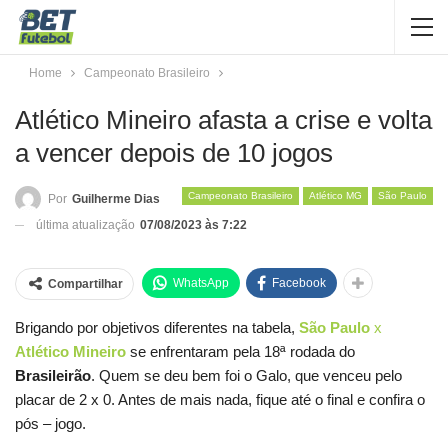
Home
Campeonato Brasileiro
Atlético Mineiro afasta a crise e volta
a vencer depois de 10 jogos
Campeonato Brasileiro
Atlético MG
São Paulo
Por
Guilherme Dias
última atualização
07/08/2023 às 7:22
WhatsApp
Facebook
Compartilhar
Brigando por objetivos diferentes na tabela,
São Paulo
x
Atlético Mineiro
se enfrentaram pela 18ª rodada do
Brasileirão
. Quem se deu bem foi o Galo, que venceu pelo
placar de 2 x 0. Antes de mais nada, fique até o final e confira o
pós – jogo.