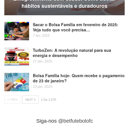
hábitos sustentáveis e duradouros
Sacar o Bolsa Família em fevereiro de 2025:
Veja tudo que você precisa…
7 fev, 2025
TurboZen: A revolução natural para sua
energia e desempenho
27 jan, 2025
Bolsa Família hoje: Quem recebe o pagamento
de 23 de janeiro?
23 jan, 2025
PREV
NEXT
1 De 1.575
Siga-nos
@betfutebolofc