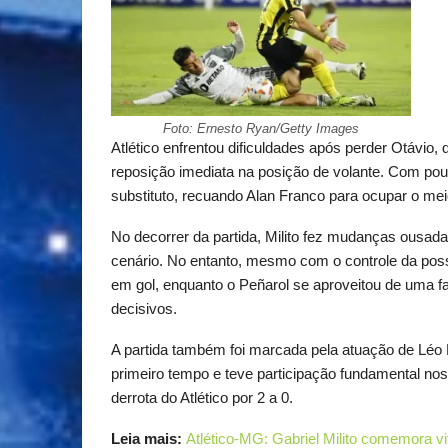
Foto: Ernesto Ryan/Getty Images
Atlético enfrentou dificuldades após perder Otávio
reposição imediata na posição de volante. Com po
substituto, recuando Alan Franco para ocupar o me
No decorrer da partida, Milito fez mudanças ousada
cenário. No entanto, mesmo com o controle da poss
em gol, enquanto o Peñarol se aproveitou de uma f
decisivos.
A partida também foi marcada pela atuação de Léo
primeiro tempo e teve participação fundamental nos
derrota do Atlético por 2 a 0.
Leia mais:
Atlético-MG: Gabriel Milito comemora vit