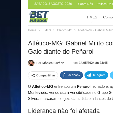
SÁBADO, 8 AGOSTO, 2026
Sobre Nós
Política De
TIMES
Compe
Home
TIMES
Atlético MG
Atlético-MG: Gabriel Mil
Atlético-MG: Gabriel Milito
Galo diante do Peñarol
em
14/05/2024 às 23:45
Por
Mônica Silvério
Facebook
Telegram
Compartilhar
O
Atlético-MG
enfrentou um
Peñarol
fechado e, a
Montevidéu, vendo sua invencibilidade no Grupo G
Silvera marcaram os gols da partida em lances de b
Liderança não foi afetada