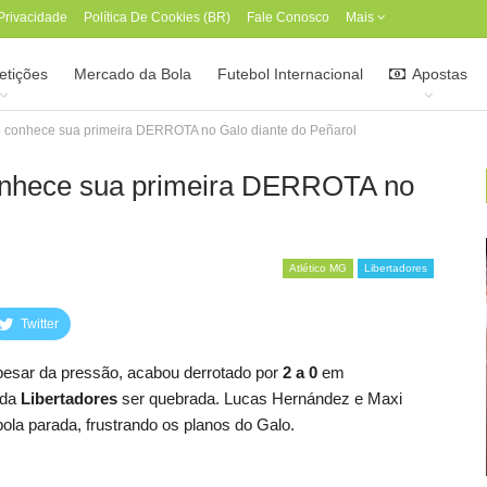
 Privacidade
Política De Cookies (BR)
Fale Conosco
Mais
tições
Mercado da Bola
Futebol Internacional
Apostas
ito conhece sua primeira DERROTA no Galo diante do Peñarol
 conhece sua primeira DERROTA no
Atlético MG
Libertadores
Twitter
pesar da pressão, acabou derrotado por
2 a 0
em
 da
Libertadores
ser quebrada. Lucas Hernández e Maxi
ola parada, frustrando os planos do Galo.