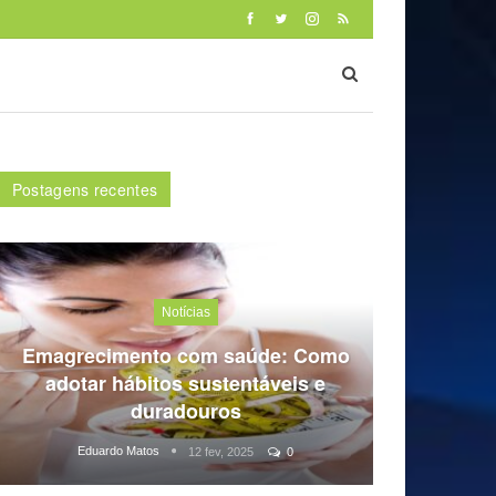
Postagens recentes
Notícias
Emagrecimento com saúde: Como
adotar hábitos sustentáveis e
duradouros
Eduardo Matos
12 fev, 2025
0