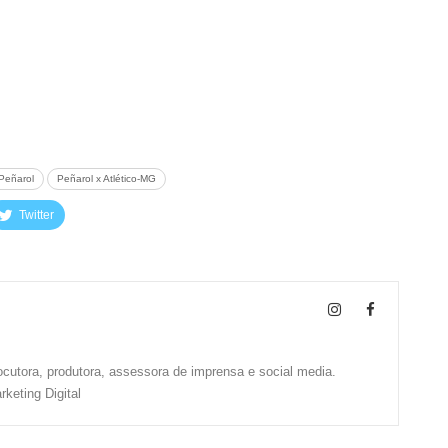
Peñarol
Peñarol x Atlético-MG
Twitter
locutora, produtora, assessora de imprensa e social media.
eting Digital