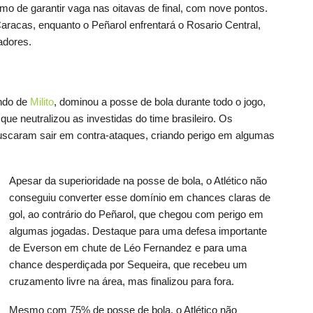
mo de garantir vaga nas oitavas de final, com nove pontos.
aracas, enquanto o Peñarol enfrentará o Rosario Central,
adores.
ando de
Milito
, dominou a posse de bola durante todo o jogo,
ue neutralizou as investidas do time brasileiro. Os
uscaram sair em contra-ataques, criando perigo em algumas
Apesar da superioridade na posse de bola, o Atlético não
conseguiu converter esse domínio em chances claras de
gol, ao contrário do Peñarol, que chegou com perigo em
algumas jogadas. Destaque para uma defesa importante
de Everson em chute de Léo Fernandez e para uma
chance desperdiçada por Sequeira, que recebeu um
cruzamento livre na área, mas finalizou para fora.
Mesmo com 75% de posse de bola, o Atlético não