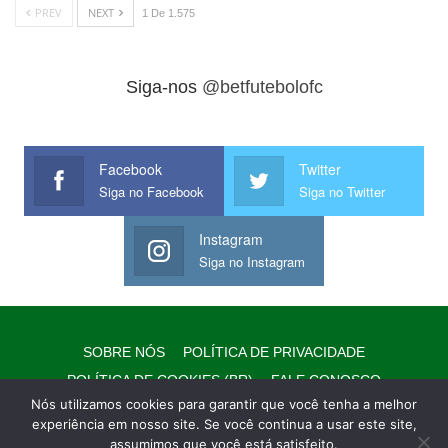
PREV
NEXT
1 De 1.575
Siga-nos
@betfutebolofc
Facebook
Twitter
Siga no Facebook
Siga no Twitter
Instagram
Siga no Instagram
SOBRE NÓS
POLÍTICA DE PRIVACIDADE
POLÍTICA DE COOKIES (BR)
FALE CONOSCO
Nós utilizamos cookies para garantir que você tenha a melhor
EQUIPE/EXPEDIENTE
AVISO LEGAL
WHATSAPP
experiência em nosso site. Se você continua a usar este site,
assumimos que você está satisfeito.