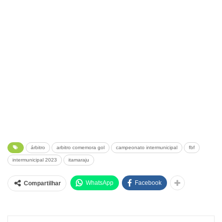
árbitro
arbitro comemora gol
campeonato intermunicipal
fbf
intermunicipal 2023
itamaraju
WhatsApp
Facebook
Compartilhar