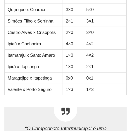
Quijingue x Coaraci
3×0
5×0
Simões Filho x Serrinha
2×1
3×1
Castro Alves x Crisópolis
2×0
3×0
Ipiaú x Cachoeira
4×0
4×2
Itamaraju x Santo Amaro
1×0
4×2
Ipirá x Itapitanga
1×0
2×1
Maragojipe x Itapetinga
0x0
0x1
Valente x Porto Seguro
1×3
1×3
“O Campeonato Intermunicipal é uma