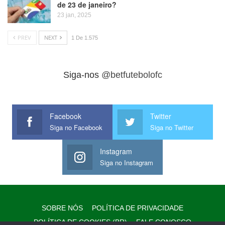
de 23 de janeiro?
23 jan, 2025
PREV
NEXT
1 De 1.575
Siga-nos
@betfutebolofc
Facebook
Twitter
Siga no Facebook
Siga no Twitter
Instagram
Siga no Instagram
SOBRE NÓS
POLÍTICA DE PRIVACIDADE
POLÍTICA DE COOKIES (BR)
FALE CONOSCO