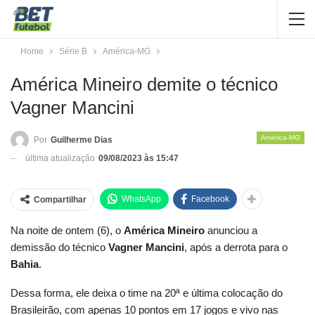
Home
Série B
América-MG
América Mineiro demite o técnico
Vagner Mancini
América-MG
Por
Guilherme Dias
última atualização
09/08/2023 às 15:47
WhatsApp
Facebook
Compartilhar
Na noite de ontem (6), o
América Mineiro
anunciou a
demissão do técnico
Vagner Mancini
, após a derrota para o
Bahia
.
Dessa forma, ele deixa o time na 20ª e última colocação do
Brasileirão, com apenas 10 pontos em 17 jogos e vivo nas